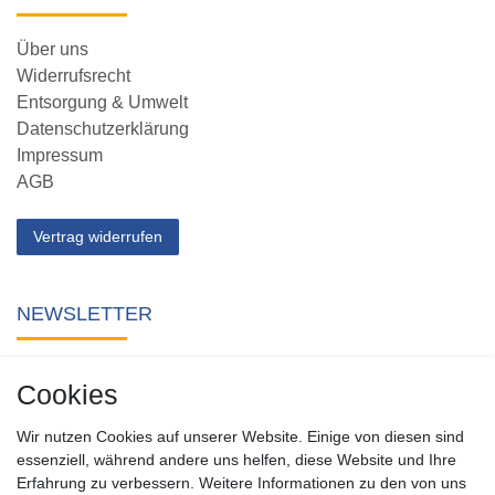
Über uns
Widerrufsrecht
Entsorgung & Umwelt
Datenschutzerklärung
Impressum
AGB
Vertrag widerrufen
NEWSLETTER
Abonnieren Sie unseren kostenlosen Newsletter und verpassen
Cookies
Sie keine Neuigkeit oder Aktion aus unserem Shop.
Wir nutzen Cookies auf unserer Website. Einige von diesen sind
Zum Newsletter anmelden
essenziell, während andere uns helfen, diese Website und Ihre
Erfahrung zu verbessern. Weitere Informationen zu den von uns