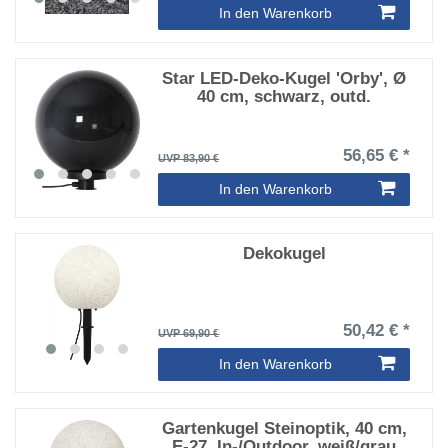
In den Warenkorb
Star LED-Deko-Kugel 'Orby', Ø
40 cm, schwarz, outd.
56,65 € *
UVP 83,90 €
In den Warenkorb
Dekokugel
50,42 € *
UVP 69,90 €
In den Warenkorb
Gartenkugel Steinoptik, 40 cm,
E-27, In-/Outdoor, weiß/grau