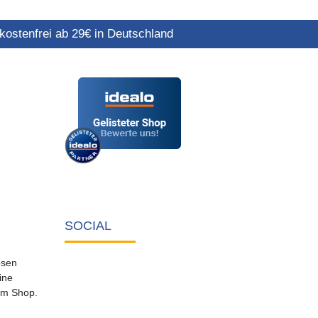
ostenfrei ab 29€ in Deutschland
SOCIAL
osen
ine
em Shop.