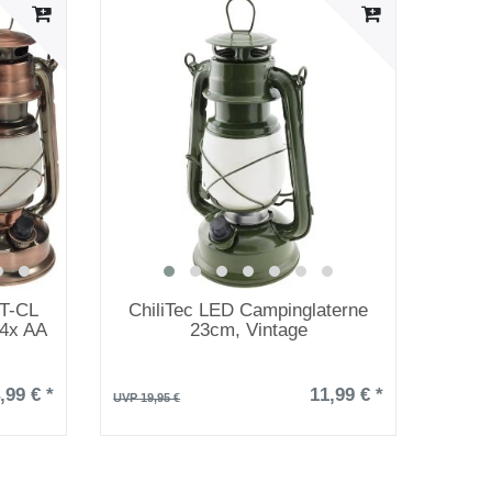
T-CL
ChiliTec LED Campinglaterne
4x AA
23cm, Vintage
,99 € *
11,99 € *
UVP 19,95 €