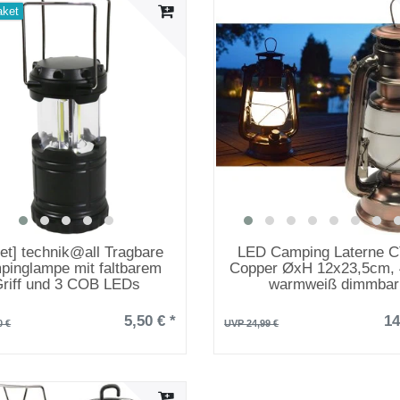
aket
et] technik@all Tragbare
LED Camping Laterne C
inglampe mit faltbarem
Copper ØxH 12x23,5cm, 
riff und 3 COB LEDs
warmweiß dimmbar
5,50 € *
14
0 €
UVP 24,99 €