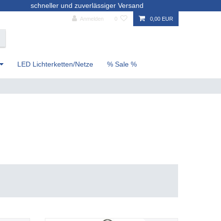
schneller und zuverlässiger Versand
Anmelden
0
0,00 EUR
LED Lichterketten/Netze
% Sale %