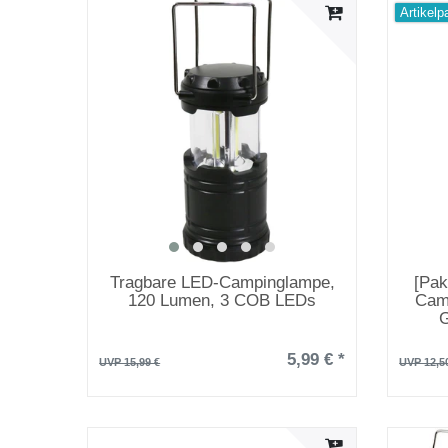
Artikelp
Tragbare LED-Campinglampe,
[Pak
120 Lumen, 3 COB LEDs
Camp
G
5,99 € *
UVP 15,99 €
UVP 12,5