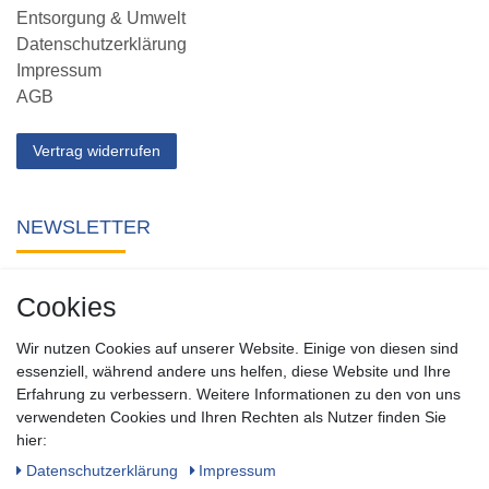
Entsorgung & Umwelt
Datenschutzerklärung
Impressum
AGB
Vertrag widerrufen
NEWSLETTER
Abonnieren Sie unseren kostenlosen Newsletter und verpassen
Cookies
Sie keine Neuigkeit oder Aktion aus unserem Shop.
Wir nutzen Cookies auf unserer Website. Einige von diesen sind
Zum Newsletter anmelden
essenziell, während andere uns helfen, diese Website und Ihre
Erfahrung zu verbessern. Weitere Informationen zu den von uns
verwendeten Cookies und Ihren Rechten als Nutzer finden Sie
SOCIAL
hier:
Daten­schutz­erklärung
Impressum