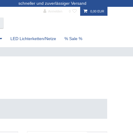
schneller und zuverlässiger Versand
Anmelden
0
0,00 EUR
LED Lichterketten/Netze
% Sale %