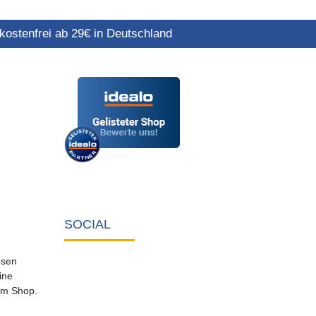
ostenfrei ab 29€ in Deutschland
SOCIAL
osen
ine
em Shop.