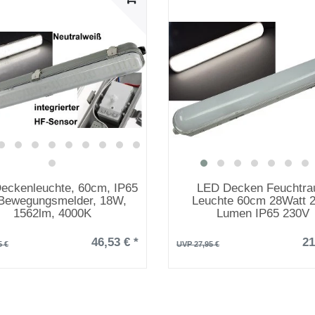
eckenleuchte, 60cm, IP65
LED Decken Feuchtr
Bewegungsmelder, 18W,
Leuchte 60cm 28Watt 
1562lm, 4000K
Lumen IP65 230V
46,53 € *
21
5 €
UVP 27,95 €