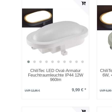
ChiliTec LED Oval-Armatur
Chili
Feuchtraumleuchte IP44 12W
6W, 
960lm
9,99 € *
UVP 12,95 €
UVP 6,90