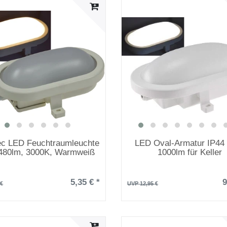
Tec LED Feuchtraumleuchte
LED Oval-Armatur IP44
480lm, 3000K, Warmweiß
1000lm für Keller
5,35 € *
9
 €
UVP 12,95 €