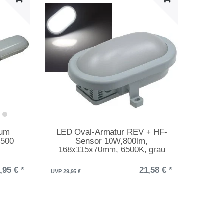
aum
LED Oval-Armatur REV + HF-
2500
Sensor 10W,800lm,
168x115x70mm, 6500K, grau
,95 € *
21,58 € *
UVP 29,95 €