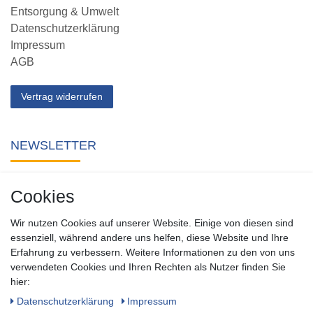
Entsorgung & Umwelt
Datenschutzerklärung
Impressum
AGB
Vertrag widerrufen
NEWSLETTER
Abonnieren Sie unseren kostenlosen Newsletter und verpassen
Cookies
Sie keine Neuigkeit oder Aktion aus unserem Shop.
Wir nutzen Cookies auf unserer Website. Einige von diesen sind
Zum Newsletter anmelden
essenziell, während andere uns helfen, diese Website und Ihre
Erfahrung zu verbessern. Weitere Informationen zu den von uns
verwendeten Cookies und Ihren Rechten als Nutzer finden Sie
SOCIAL
hier:
Daten­schutz­erklärung
Impressum