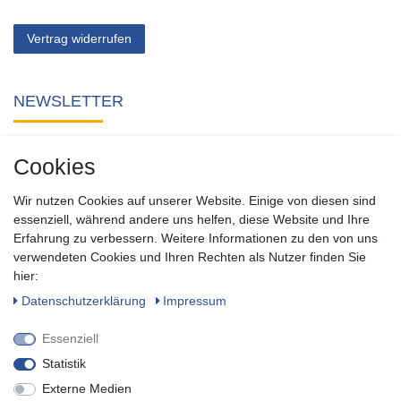
Vertrag widerrufen
NEWSLETTER
Abonnieren Sie unseren kostenlosen Newsletter und verpassen
Cookies
Sie keine Neuigkeit oder Aktion aus unserem Shop.
Wir nutzen Cookies auf unserer Website. Einige von diesen sind
Zum Newsletter anmelden
essenziell, während andere uns helfen, diese Website und Ihre
Erfahrung zu verbessern. Weitere Informationen zu den von uns
verwendeten Cookies und Ihren Rechten als Nutzer finden Sie
SOCIAL
hier:
Daten­schutz­erklärung
Impressum
Essenziell
Statistik
Externe Medien