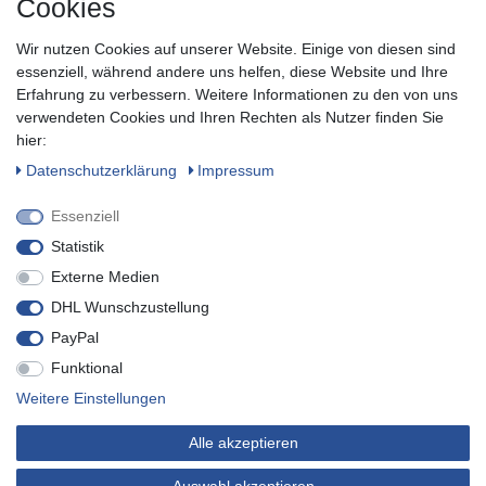
Cookies
Sie keine Neuigkeit oder Aktion aus unserem Shop.
Wir nutzen Cookies auf unserer Website. Einige von diesen sind
Zum Newsletter anmelden
essenziell, während andere uns helfen, diese Website und Ihre
Erfahrung zu verbessern. Weitere Informationen zu den von uns
verwendeten Cookies und Ihren Rechten als Nutzer finden Sie
SOCIAL
hier:
Daten­schutz­erklärung
Impressum
Essenziell
Statistik
Externe Medien
DHL Wunschzustellung
PayPal
Funktional
* inkl. MwSt. zzgl.
Versandkosten
Weitere Einstellungen
© Copyright 2019 Buvtec - Technik für Heim, Haus & Garten. Alle
Alle akzeptieren
Rechte vorbehalten.
* Sie können sich jederzeit von unserem Newsletter abmelden.