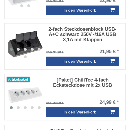
22,90 € *
UVP 32,50 €
In den Warenkorb
2-fach Steckdosenblock USB-
A+C schwarz 250V~/16A USB
3,1A mit Klappen
21,95 € *
UVP 34,90 €
In den Warenkorb
[Paket] ChiliTec 4-fach
Artikelpaket
Ecksteckdose mit 2x USB
24,99 € *
UVP 30,90 €
In den Warenkorb