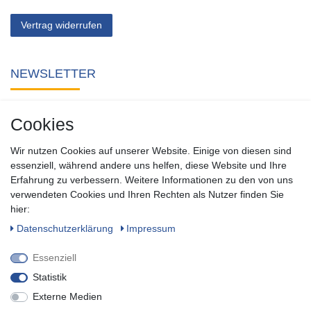
Vertrag widerrufen
NEWSLETTER
Abonnieren Sie unseren kostenlosen Newsletter und verpassen
Cookies
Sie keine Neuigkeit oder Aktion aus unserem Shop.
Wir nutzen Cookies auf unserer Website. Einige von diesen sind
Zum Newsletter anmelden
essenziell, während andere uns helfen, diese Website und Ihre
Erfahrung zu verbessern. Weitere Informationen zu den von uns
verwendeten Cookies und Ihren Rechten als Nutzer finden Sie
SOCIAL
hier:
Daten­schutz­erklärung
Impressum
Essenziell
Statistik
Externe Medien