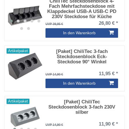
ChiliTec Steckdosenblock 4-
Fach Mehrfachsteckdose mit
Klappdeckel USB-A USB-C PD
230V Steckdose für Küche
Büro Werkstatt Schwarz
26,80 € *
UVP 39,95 €
In den Warenkorb
[Paket] ChiliTec 3-fach
Artikelpaket
Steckdosenblock Eck-
Steckdose 90° Winkel
11,95 € *
UVP 14,90 €
In den Warenkorb
[Paket] ChiliTec
Artikelpaket
Steckdosenblock 3-fach 230V
silber
11,90 € *
UVP 14,90 €