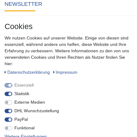
NEWSLETTER
Abonnieren Sie unseren kostenlosen Newsletter und verpassen
Cookies
Sie keine Neuigkeit oder Aktion aus unserem Shop.
Wir nutzen Cookies auf unserer Website. Einige von diesen sind
Zum Newsletter anmelden
essenziell, während andere uns helfen, diese Website und Ihre
Erfahrung zu verbessern. Weitere Informationen zu den von uns
verwendeten Cookies und Ihren Rechten als Nutzer finden Sie
SOCIAL
hier:
Daten­schutz­erklärung
Impressum
Essenziell
Statistik
Externe Medien
DHL Wunschzustellung
PayPal
Funktional
* inkl. MwSt. zzgl.
Versandkosten
Weitere Einstellungen