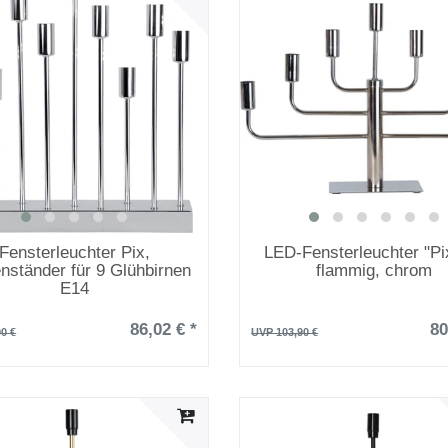
Fensterleuchter Pix,
LED-Fensterleuchter "Pix
nständer für 9 Glühbirnen
flammig, chrom
E14
86,02 € *
80
0 €
UVP 103,90 €