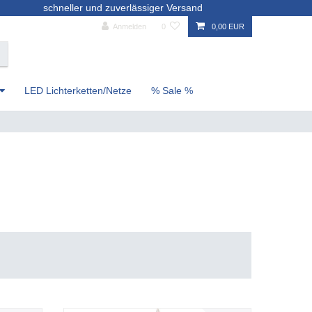
schneller und zuverlässiger Versand
Anmelden
0
0,00 EUR
LED Lichterketten/Netze
% Sale %