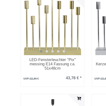
LED-Fensterleuchter "Pix"
messing E14 Fassung ca.
Kerze
51x48cm
43,78 € *
UVP 111,90 €
UVP 111,9