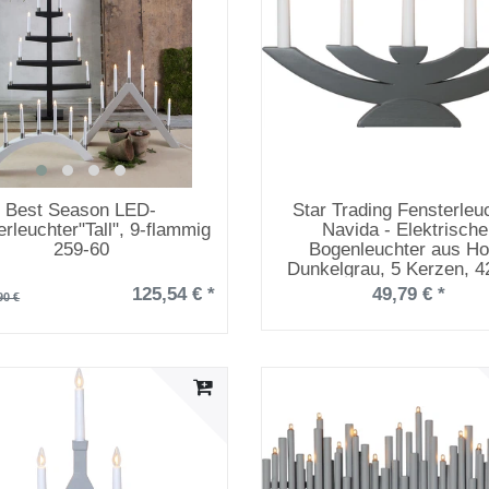
Best Season LED-
Star Trading Fensterleu
rleuchter"Tall", 9-flammig
Navida - Elektrische
259-60
Bogenleuchter aus Ho
Dunkelgrau, 5 Kerzen, 4
Adventsdeko Fenster
125,54 € *
49,79 € *
90 €
Weihnachtsdeko, 230