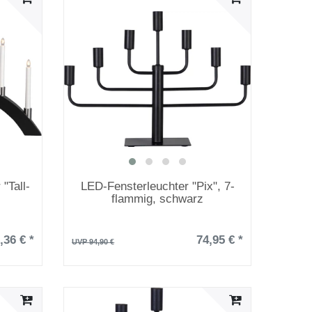
"Tall-
LED-Fensterleuchter "Pix", 7-
flammig, schwarz
,36 € *
74,95 € *
UVP 94,90 €