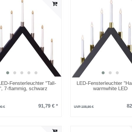
LED-Fensterleuchter "Tall-
LED-Fensterleuchter "Hal
", 7-flammig, schwarz
warmwhite LED
91,79 € *
82
90 €
UVP 108,90 €