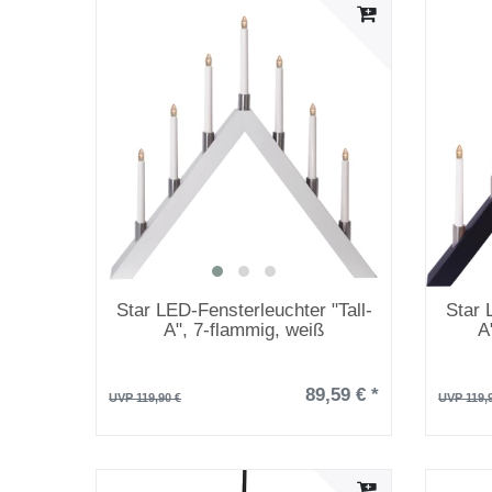
Star LED-Fensterleuchter "Tall-
Star 
A", 7-flammig, weiß
A
89,59 € *
UVP 119,90 €
UVP 119,