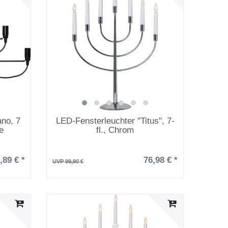
ano, 7
LED-Fensterleuchter "Titus", 7-
e
fl., Chrom
,89 € *
76,98 € *
UVP 99,90 €