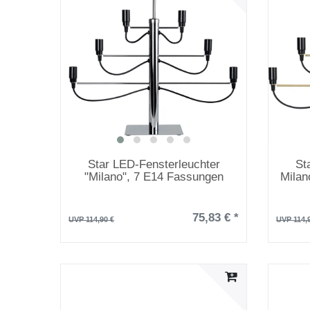
Star LED-Fensterleuchter
St
"Milano", 7 E14 Fassungen
Milan
75,83 € *
UVP 114,90 €
UVP 114,