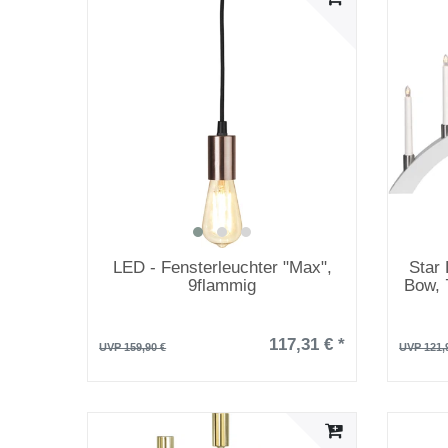
LED - Fensterleuchter "Max",
Star 
9flammig
Bow, 
117,31 € *
UVP 159,90 €
UVP 121,