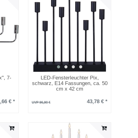
", 7-
LED-Fensterleuchter Pix,
schwarz, E14 Fassungen, ca. 50
cm x 42 cm
,66 € *
43,78 € *
UVP 96,90 €