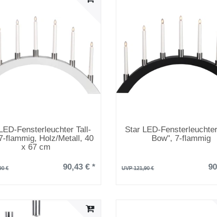
LED-Fensterleuchter Tall-
Star LED-Fensterleuchter 
7-flammig, Holz/Metall, 40
Bow", 7-flammig
x 67 cm
90,43 € *
90
90 €
UVP 121,90 €