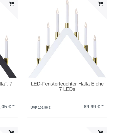
la", 7
LED-Fensterleuchter Halla Eiche
7 LEDs
,05 € *
89,99 € *
UVP 108,90 €