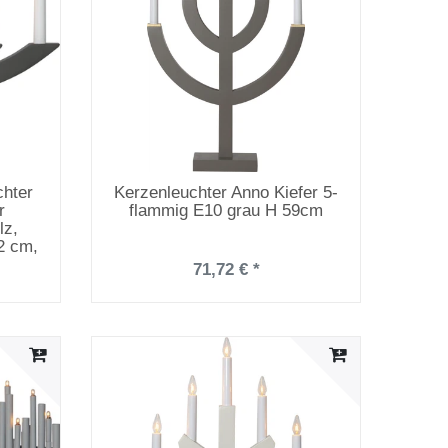
chter
Kerzenleuchter Anno Kiefer 5-
r
flammig E10 grau H 59cm
lz,
2 cm,
,
71,72 € *
 V