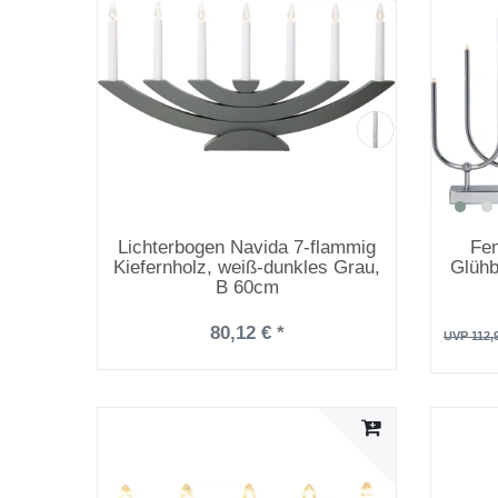
Lichterbogen Navida 7-flammig
Fen
Kiefernholz, weiß-dunkles Grau,
Glühb
B 60cm
80,12 € *
UVP 112,