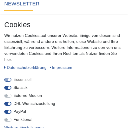
NEWSLETTER
Abonnieren Sie unseren kostenlosen Newsletter und verpassen
Cookies
Sie keine Neuigkeit oder Aktion aus unserem Shop.
Wir nutzen Cookies auf unserer Website. Einige von diesen sind
Zum Newsletter anmelden
essenziell, während andere uns helfen, diese Website und Ihre
Erfahrung zu verbessern. Weitere Informationen zu den von uns
verwendeten Cookies und Ihren Rechten als Nutzer finden Sie
SOCIAL
hier:
Daten­schutz­erklärung
Impressum
Essenziell
Statistik
Externe Medien
DHL Wunschzustellung
PayPal
Funktional
* inkl. MwSt. zzgl.
Versandkosten
Weitere Einstellungen