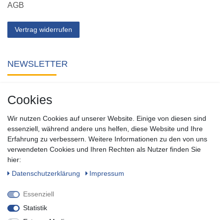
AGB
Vertrag widerrufen
NEWSLETTER
Abonnieren Sie unseren kostenlosen Newsletter und verpassen
Cookies
Sie keine Neuigkeit oder Aktion aus unserem Shop.
Wir nutzen Cookies auf unserer Website. Einige von diesen sind
Zum Newsletter anmelden
essenziell, während andere uns helfen, diese Website und Ihre
Erfahrung zu verbessern. Weitere Informationen zu den von uns
verwendeten Cookies und Ihren Rechten als Nutzer finden Sie
SOCIAL
hier:
Daten­schutz­erklärung
Impressum
Essenziell
Statistik