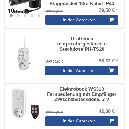
Klappdeckel 10m Kabel IP44
Mehrfachsteckdose für den
29,50 € *
UVP 39,90 €
Innen- & Außenbereich 230V
16A Schwarz
In den Warenkorb
Drathlose
temperaturgesteuerte
Steckdose PH-TS20
58,32 € *
UVP 70,90 €
In den Warenkorb
Elektrobock WS313
Fernbedienung mit Empfänger
Zwischensteckdose, 3 V
42,30 € *
UVP 50,90 €
In den Warenkorb