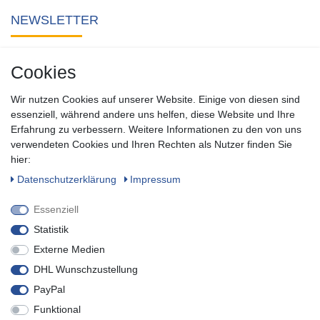
NEWSLETTER
Abonnieren Sie unseren kostenlosen Newsletter und verpassen
Cookies
Sie keine Neuigkeit oder Aktion aus unserem Shop.
Wir nutzen Cookies auf unserer Website. Einige von diesen sind
Zum Newsletter anmelden
essenziell, während andere uns helfen, diese Website und Ihre
Erfahrung zu verbessern. Weitere Informationen zu den von uns
verwendeten Cookies und Ihren Rechten als Nutzer finden Sie
SOCIAL
hier:
Daten­schutz­erklärung
Impressum
Essenziell
Statistik
Externe Medien
DHL Wunschzustellung
PayPal
Funktional
* inkl. MwSt. zzgl.
Versandkosten