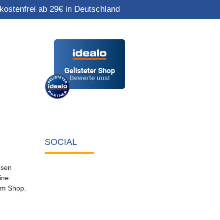
ostenfrei ab 29€ in Deutschland
SOCIAL
osen
ine
em Shop.