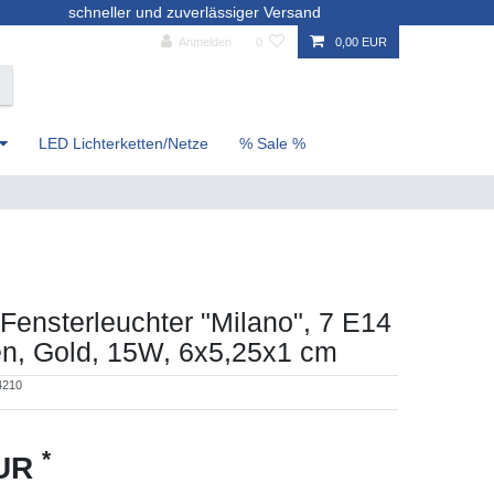
schneller und zuverlässiger Versand
Anmelden
0
0,00 EUR
LED Lichterketten/Netze
% Sale %
Fensterleuchter "Milano", 7 E14
n, Gold, 15W, 6x5,25x1 cm
4210
*
EUR