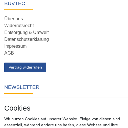
BUVTEC
Über uns
Widerrufsrecht
Entsorgung & Umwelt
Datenschutzerklärung
Impressum
AGB
Vertrag widerrufen
NEWSLETTER
Abonnieren Sie unseren kostenlosen Newsletter und verpassen
Cookies
Sie keine Neuigkeit oder Aktion aus unserem Shop.
Wir nutzen Cookies auf unserer Website. Einige von diesen sind
Zum Newsletter anmelden
essenziell, während andere uns helfen, diese Website und Ihre