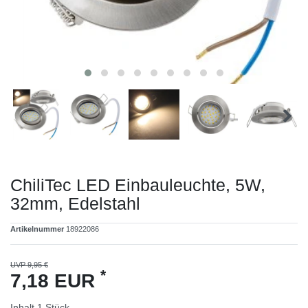
ChiliTec LED Einbauleuchte, 5W,
32mm, Edelstahl
Artikelnummer
18922086
UVP 9,95 €
*
7,18 EUR
Inhalt
1
Stück