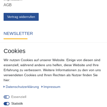
AGB
Vertrag widerrufen
NEWSLETTER
Abonnieren Sie unseren kostenlosen Newsletter und verpassen
Cookies
Sie keine Neuigkeit oder Aktion aus unserem Shop.
Wir nutzen Cookies auf unserer Website. Einige von diesen sind
Zum Newsletter anmelden
essenziell, während andere uns helfen, diese Website und Ihre
Erfahrung zu verbessern. Weitere Informationen zu den von uns
verwendeten Cookies und Ihren Rechten als Nutzer finden Sie
SOCIAL
hier:
Daten­schutz­erklärung
Impressum
Essenziell
Statistik