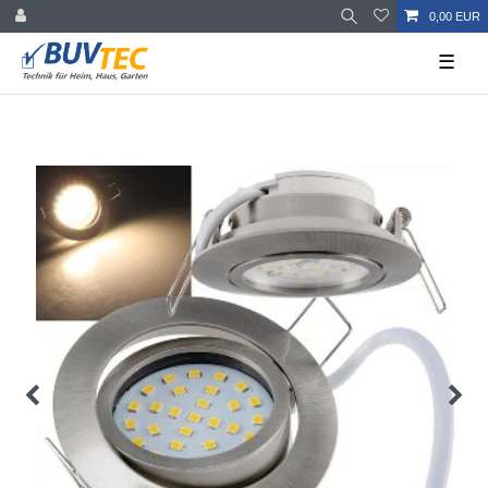
0,00 EUR
☰