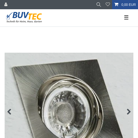
0,00 EUR
☰