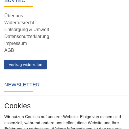
BUVTEC
Über uns
Widerrufsrecht
Entsorgung & Umwelt
Datenschutzerklärung
Impressum
AGB
Vertrag widerrufen
NEWSLETTER
Abonnieren Sie unseren kostenlosen Newsletter und verpassen
Cookies
Sie keine Neuigkeit oder Aktion aus unserem Shop.
Wir nutzen Cookies auf unserer Website. Einige von diesen sind
Zum Newsletter anmelden
essenziell, während andere uns helfen, diese Website und Ihre
Erfahrung zu verbessern. Weitere Informationen zu den von uns