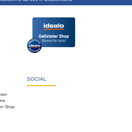
SOCIAL
osen
ine
em Shop.