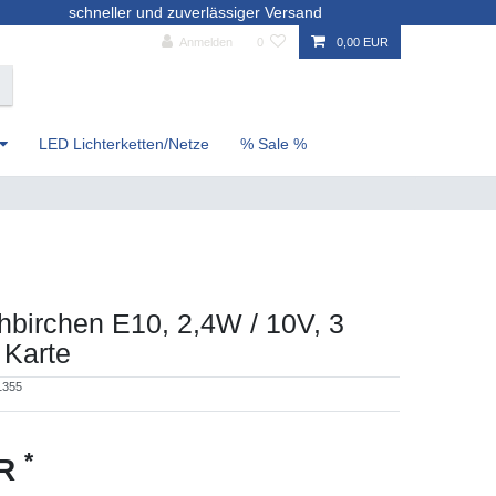
schneller und zuverlässiger Versand
Anmelden
0
0,00 EUR
LED Lichterketten/Netze
% Sale %
hbirchen E10, 2,4W / 10V, 3
 Karte
1355
*
UR