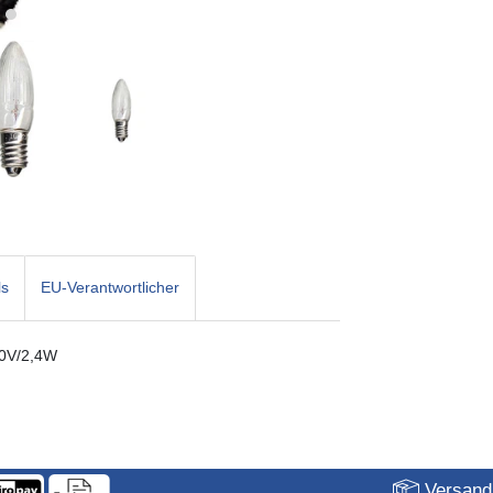
ls
EU-Verantwortlicher
 10V/2,4W
Versandk