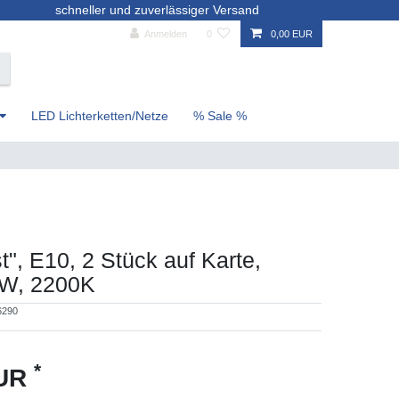
schneller und zuverlässiger Versand
Anmelden
0
0,00 EUR
LED Lichterketten/Netze
% Sale %
t", E10, 2 Stück auf Karte,
6W, 2200K
6290
*
EUR