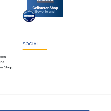
SOCIAL
osen
ine
em Shop.