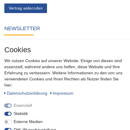
Vertrag widerrufen
NEWSLETTER
Abonnieren Sie unseren kostenlosen Newsletter und verpassen
Cookies
Sie keine Neuigkeit oder Aktion aus unserem Shop.
Wir nutzen Cookies auf unserer Website. Einige von diesen sind
Zum Newsletter anmelden
essenziell, während andere uns helfen, diese Website und Ihre
Erfahrung zu verbessern. Weitere Informationen zu den von uns
verwendeten Cookies und Ihren Rechten als Nutzer finden Sie
SOCIAL
hier:
Daten­schutz­erklärung
Impressum
Essenziell
Statistik
Externe Medien
DHL Wunschzustellung