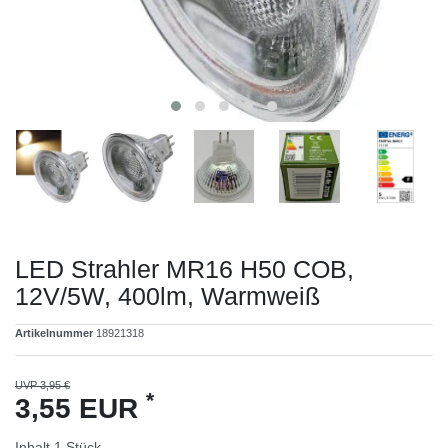
LED Strahler MR16 H50 COB,
12V/5W, 400lm, Warmweiß
Artikelnummer
18921318
UVP 3,95 €
*
3,55 EUR
Inhalt
1
Stück