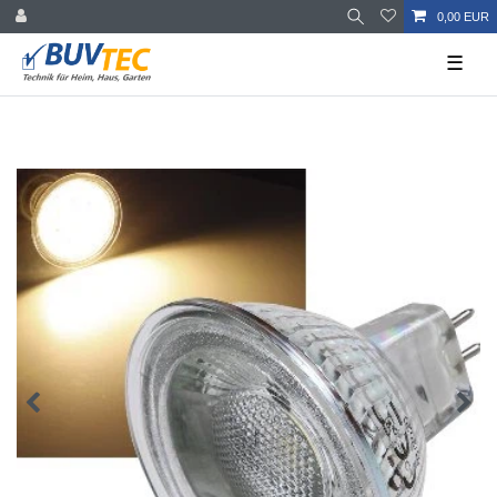
0,00 EUR
☰