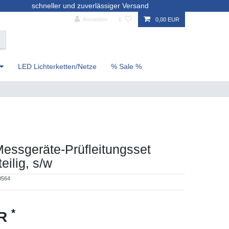
schneller und zuverlässiger Versand
Anmelden
0
0,00 EUR
LED Lichterketten/Netze
% Sale %
Messgeräte-Prüfleitungsset
teilig, s/w
0564
*
UR