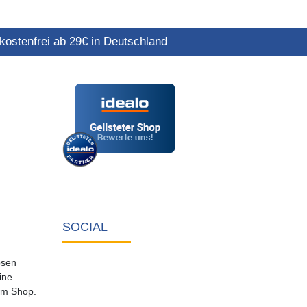
ostenfrei ab 29€ in Deutschland
SOCIAL
osen
ine
em Shop.