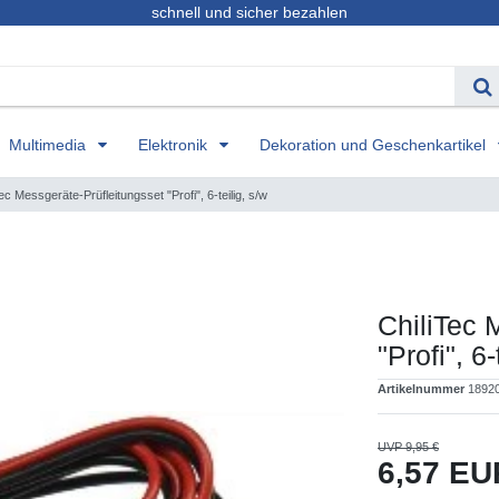
schnell und sicher bezahlen
Multimedia
Elektronik
Dekoration und Geschenkartikel
ec Messgeräte-Prüfleitungsset "Profi", 6-teilig, s/w
ChiliTec 
"Profi", 6-
Artikelnummer
1892
UVP 9,95 €
6,57 E