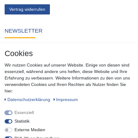
Vertrag widerrufen
NEWSLETTER
Abonnieren Sie unseren kostenlosen Newsletter und verpassen
Cookies
Sie keine Neuigkeit oder Aktion aus unserem Shop.
Wir nutzen Cookies auf unserer Website. Einige von diesen sind
Zum Newsletter anmelden
essenziell, während andere uns helfen, diese Website und Ihre
Erfahrung zu verbessern. Weitere Informationen zu den von uns
verwendeten Cookies und Ihren Rechten als Nutzer finden Sie
SOCIAL
hier:
Daten­schutz­erklärung
Impressum
Essenziell
Statistik
Externe Medien