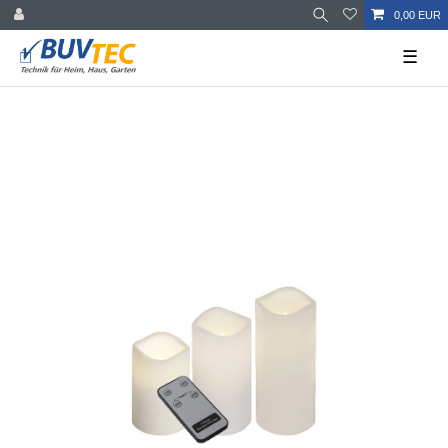
0,00 EUR
☰