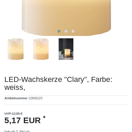
LED-Wachskerze "Clary", Farbe:
weiss,
Artikelnummer
12606223
UVP 12,95 €
*
5,17 EUR
Inhalt
1
Stück