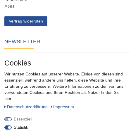
AGB
Vertrag widerrufen
NEWSLETTER
Abonnieren Sie unseren kostenlosen Newsletter und verpassen
Cookies
Sie keine Neuigkeit oder Aktion aus unserem Shop.
Wir nutzen Cookies auf unserer Website. Einige von diesen sind
Zum Newsletter anmelden
essenziell, während andere uns helfen, diese Website und Ihre
Erfahrung zu verbessern. Weitere Informationen zu den von uns
verwendeten Cookies und Ihren Rechten als Nutzer finden Sie
SOCIAL
hier:
Daten­schutz­erklärung
Impressum
Essenziell
Statistik