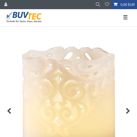
0,00 EUR
☰