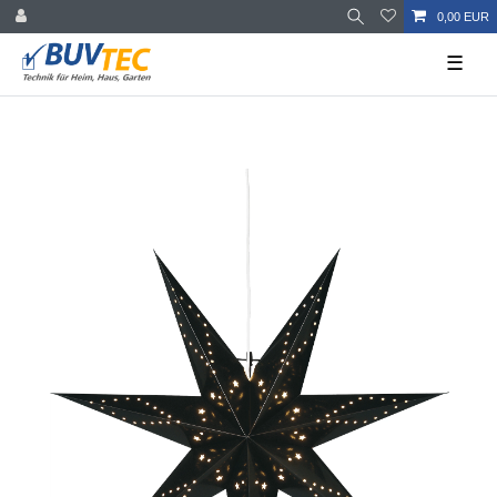
0,00 EUR
☰