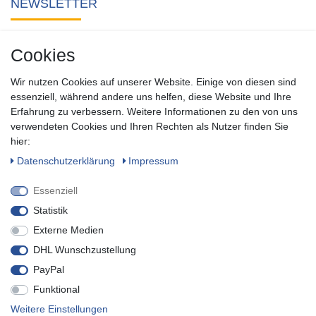
NEWSLETTER
Abonnieren Sie unseren kostenlosen Newsletter und verpassen
Cookies
Sie keine Neuigkeit oder Aktion aus unserem Shop.
Wir nutzen Cookies auf unserer Website. Einige von diesen sind
Zum Newsletter anmelden
essenziell, während andere uns helfen, diese Website und Ihre
Erfahrung zu verbessern. Weitere Informationen zu den von uns
verwendeten Cookies und Ihren Rechten als Nutzer finden Sie
SOCIAL
hier:
Daten­schutz­erklärung
Impressum
Essenziell
Statistik
Externe Medien
DHL Wunschzustellung
PayPal
Funktional
* inkl. MwSt. zzgl.
Versandkosten
Weitere Einstellungen