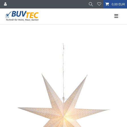
0,00 EUR
☰