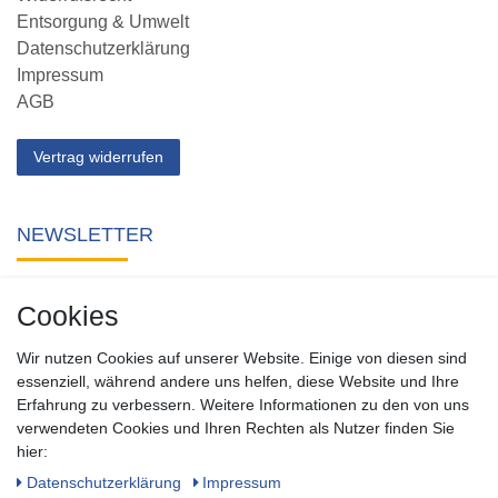
Entsorgung & Umwelt
Datenschutzerklärung
Impressum
AGB
Vertrag widerrufen
NEWSLETTER
Abonnieren Sie unseren kostenlosen Newsletter und verpassen
Cookies
Sie keine Neuigkeit oder Aktion aus unserem Shop.
Wir nutzen Cookies auf unserer Website. Einige von diesen sind
Zum Newsletter anmelden
essenziell, während andere uns helfen, diese Website und Ihre
Erfahrung zu verbessern. Weitere Informationen zu den von uns
verwendeten Cookies und Ihren Rechten als Nutzer finden Sie
SOCIAL
hier:
Daten­schutz­erklärung
Impressum