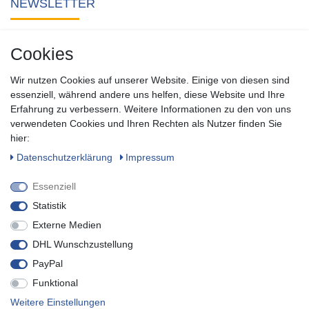
NEWSLETTER
Abonnieren Sie unseren kostenlosen Newsletter und verpassen
Cookies
Sie keine Neuigkeit oder Aktion aus unserem Shop.
Wir nutzen Cookies auf unserer Website. Einige von diesen sind
Zum Newsletter anmelden
essenziell, während andere uns helfen, diese Website und Ihre
Erfahrung zu verbessern. Weitere Informationen zu den von uns
verwendeten Cookies und Ihren Rechten als Nutzer finden Sie
SOCIAL
hier:
Daten­schutz­erklärung
Impressum
Essenziell
Statistik
Externe Medien
DHL Wunschzustellung
PayPal
Funktional
* inkl. MwSt. zzgl.
Versandkosten
Weitere Einstellungen