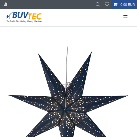
0,00 EUR
☰