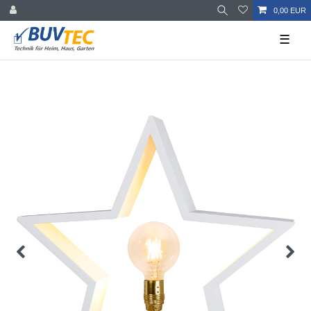
0,00 EUR
☰