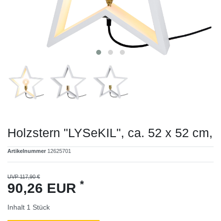
Holzstern "LYSeKIL", ca. 52 x 52 cm,
Artikelnummer
12625701
UVP 117,90 €
*
90,26 EUR
Inhalt
1
Stück