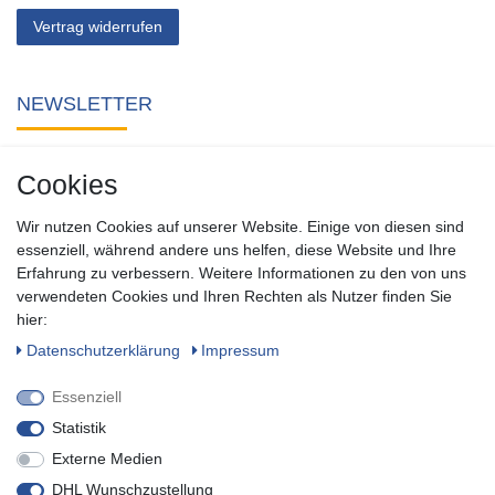
Vertrag widerrufen
NEWSLETTER
Abonnieren Sie unseren kostenlosen Newsletter und verpassen
Cookies
Sie keine Neuigkeit oder Aktion aus unserem Shop.
Wir nutzen Cookies auf unserer Website. Einige von diesen sind
Zum Newsletter anmelden
essenziell, während andere uns helfen, diese Website und Ihre
Erfahrung zu verbessern. Weitere Informationen zu den von uns
verwendeten Cookies und Ihren Rechten als Nutzer finden Sie
SOCIAL
hier:
Daten­schutz­erklärung
Impressum
Essenziell
Statistik
Externe Medien
DHL Wunschzustellung