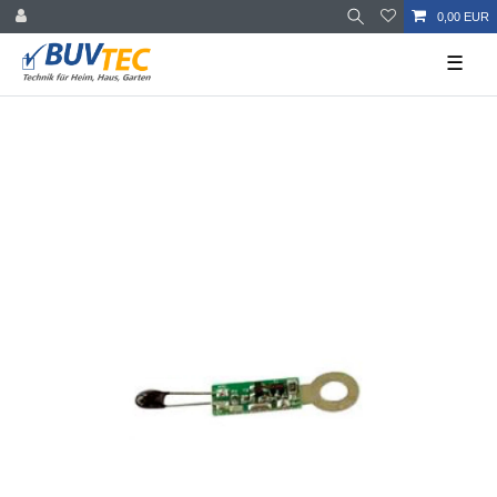
0,00 EUR
☰