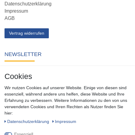
Datenschutzerklärung
Impressum
AGB
Vertrag widerrufen
NEWSLETTER
Abonnieren Sie unseren kostenlosen Newsletter und verpassen
Cookies
Sie keine Neuigkeit oder Aktion aus unserem Shop.
Wir nutzen Cookies auf unserer Website. Einige von diesen sind
Zum Newsletter anmelden
essenziell, während andere uns helfen, diese Website und Ihre
Erfahrung zu verbessern. Weitere Informationen zu den von uns
verwendeten Cookies und Ihren Rechten als Nutzer finden Sie
SOCIAL
hier:
Daten­schutz­erklärung
Impressum
Essenziell