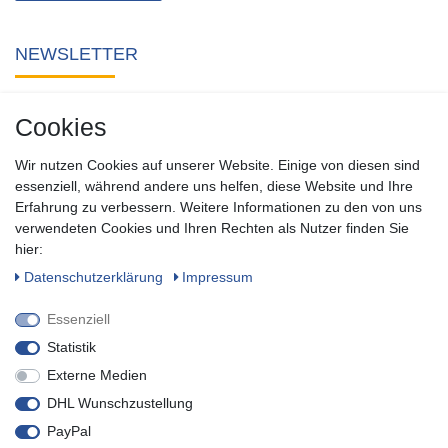
NEWSLETTER
Abonnieren Sie unseren kostenlosen Newsletter und verpassen
Cookies
Sie keine Neuigkeit oder Aktion aus unserem Shop.
Wir nutzen Cookies auf unserer Website. Einige von diesen sind
Zum Newsletter anmelden
essenziell, während andere uns helfen, diese Website und Ihre
Erfahrung zu verbessern. Weitere Informationen zu den von uns
verwendeten Cookies und Ihren Rechten als Nutzer finden Sie
SOCIAL
hier:
Daten­schutz­erklärung
Impressum
Essenziell
Statistik
Externe Medien
DHL Wunschzustellung
PayPal