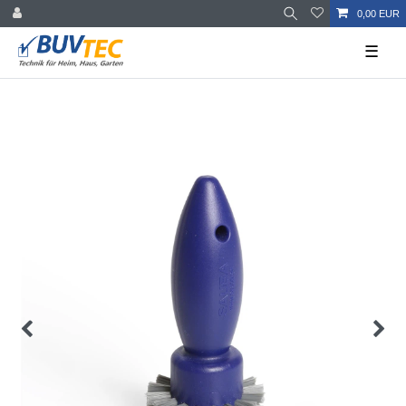
0,00 EUR
☰