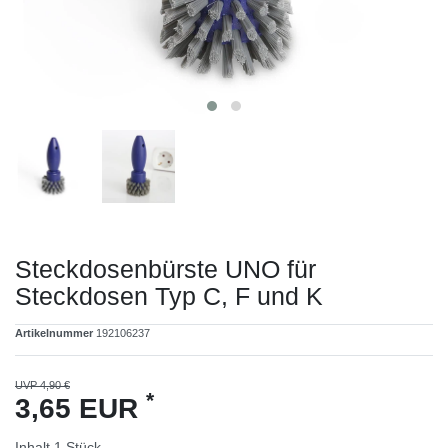
Steckdosenbürste UNO für
Steckdosen Typ C, F und K
Artikelnummer
192106237
UVP 4,90 €
*
3,65 EUR
Inhalt
1
Stück