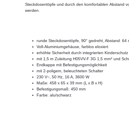
Steckdosentöpfe und durch den komfortablen Abstand vo
werden.
runde Steckdosentöpfe, 90° gedreht, Abstand: 64
Voll-Aluminiumgehäuse, farblos eloxiert
erhöhte Sicherheit durch integrierten Kinderschutz
mit 1,5 m Zuleitung H05VV-F 3G 1,5 mm² und Schu
Endkappe mit Befestigungsmöglichkeit
mit 2-poligem, beleuchteten Schalter
230 V~, 50 Hz, 16 A, 3600 W
Maße: 458 x 65 x 39 mm (L x B x H)
Befestigungsmaß: 450 mm
Farbe: alu/schwarz