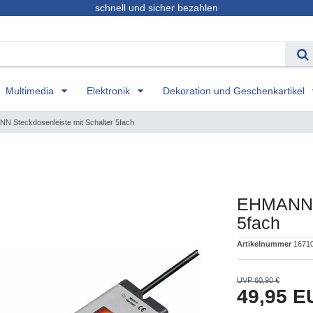
schnell und sicher bezahlen
Multimedia
Elektronik
Dekoration und Geschenkartikel
N Steckdosenleiste mit Schalter 5fach
EHMANN S
5fach
Artikelnummer
1671
UVP 60,90 €
49,95 