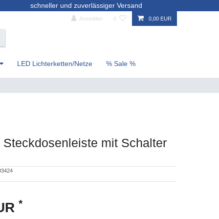
schneller und zuverlässiger Versand
Anmelden
0
0,00 EUR
LED Lichterketten/Netze
% Sale %
teckdosenleiste mit Schalter
03424
*
EUR