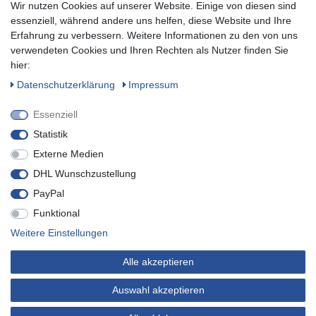
Wir nutzen Cookies auf unserer Website. Einige von diesen sind
Zum Newsletter anmelden
essenziell, während andere uns helfen, diese Website und Ihre
Erfahrung zu verbessern. Weitere Informationen zu den von uns
verwendeten Cookies und Ihren Rechten als Nutzer finden Sie
SOCIAL
hier:
Daten­schutz­erklärung
Impressum
Essenziell
Statistik
Externe Medien
DHL Wunschzustellung
PayPal
Funktional
* inkl. MwSt. zzgl.
Versandkosten
Weitere Einstellungen
© Copyright 2019 Buvtec - Technik für Heim, Haus & Garten. Alle
Alle akzeptieren
Rechte vorbehalten.
* Sie können sich jederzeit von unserem Newsletter abmelden.
Auswahl akzeptieren