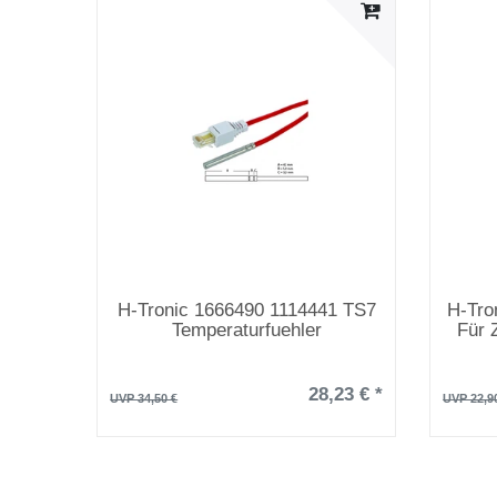
H-Tronic 1666490 1114441 TS7
H-Tro
Temperaturfuehler
Für 
28,23 € *
UVP 34,50 €
UVP 22,9