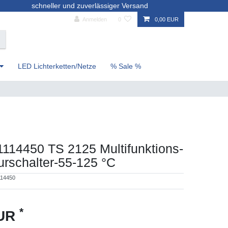
schneller und zuverlässiger Versand
Anmelden
0
0,00 EUR
LED Lichterketten/Netze
% Sale %
1114450 TS 2125 Multifunktions-
rschalter-55-125 °C
114450
*
EUR