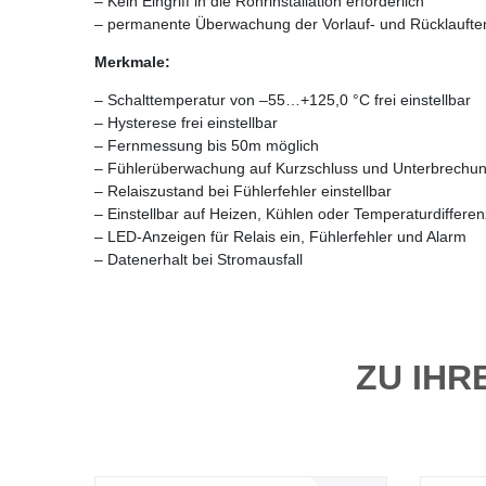
– Kein Eingriff in die Rohrinstallation erforderlich
– permanente Überwachung der Vorlauf- und Rücklaufte
Merkmale:
– Schalttemperatur von –55…+125,0 °C frei einstellbar
– Hysterese frei einstellbar
– Fernmessung bis 50m möglich
– Fühlerüberwachung auf Kurzschluss und Unterbrechu
– Relaiszustand bei Fühlerfehler einstellbar
– Einstellbar auf Heizen, Kühlen oder Temperaturdiffere
– LED-Anzeigen für Relais ein, Fühlerfehler und Alarm
– Datenerhalt bei Stromausfall
ZU IH