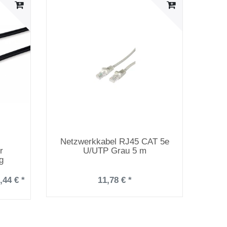
Netzwerkkabel RJ45 CAT 5e
r
U/UTP Grau 5 m
g
,44 € *
11,78 € *