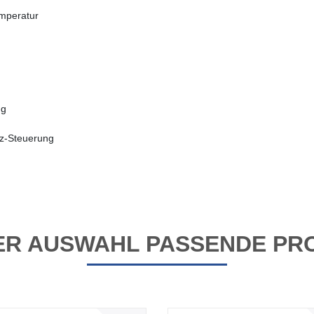
mperatur
ng
nz-Steuerung
RER AUSWAHL PASSENDE PR