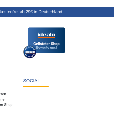
ostenfrei ab 29€ in Deutschland
SOCIAL
osen
ine
em Shop.