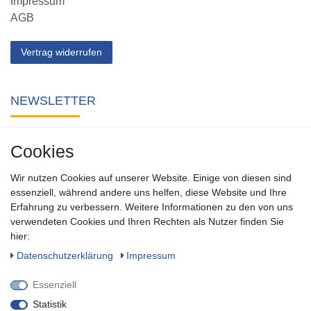
Impressum
AGB
Vertrag widerrufen
NEWSLETTER
Abonnieren Sie unseren kostenlosen Newsletter und verpassen
Cookies
Sie keine Neuigkeit oder Aktion aus unserem Shop.
Wir nutzen Cookies auf unserer Website. Einige von diesen sind
Zum Newsletter anmelden
essenziell, während andere uns helfen, diese Website und Ihre
Erfahrung zu verbessern. Weitere Informationen zu den von uns
verwendeten Cookies und Ihren Rechten als Nutzer finden Sie
SOCIAL
hier:
Daten­schutz­erklärung
Impressum
Essenziell
Statistik