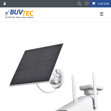
0,00 EUR
☰