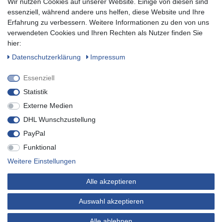
Wir nutzen Cookies auf unserer Website. Einige von diesen sind
Zum Newsletter anmelden
essenziell, während andere uns helfen, diese Website und Ihre
Erfahrung zu verbessern. Weitere Informationen zu den von uns
verwendeten Cookies und Ihren Rechten als Nutzer finden Sie
SOCIAL
hier:
Daten­schutz­erklärung
Impressum
Essenziell
Statistik
Externe Medien
DHL Wunschzustellung
PayPal
Funktional
* inkl. MwSt. zzgl.
Versandkosten
Weitere Einstellungen
© Copyright 2019 Buvtec - Technik für Heim, Haus & Garten. Alle
Alle akzeptieren
Rechte vorbehalten.
* Sie können sich jederzeit von unserem Newsletter abmelden.
Auswahl akzeptieren
Alle ablehnen