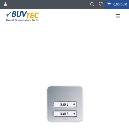
0,00 EUR
☰