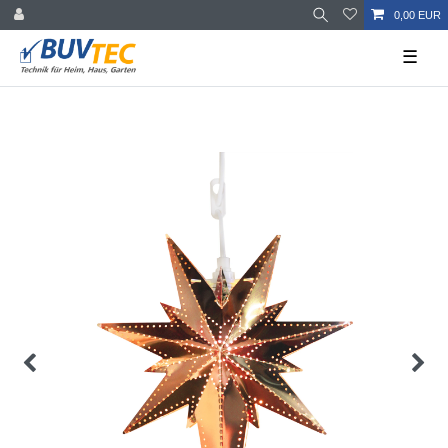
0,00 EUR
☰