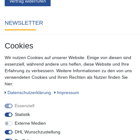
Vertrag widerrufen
NEWSLETTER
Abonnieren Sie unseren kostenlosen Newsletter und verpassen
Cookies
Sie keine Neuigkeit oder Aktion aus unserem Shop.
Wir nutzen Cookies auf unserer Website. Einige von diesen sind
Zum Newsletter anmelden
essenziell, während andere uns helfen, diese Website und Ihre
Erfahrung zu verbessern. Weitere Informationen zu den von uns
verwendeten Cookies und Ihren Rechten als Nutzer finden Sie
SOCIAL
hier:
Daten­schutz­erklärung
Impressum
Essenziell
Statistik
Externe Medien
DHL Wunschzustellung