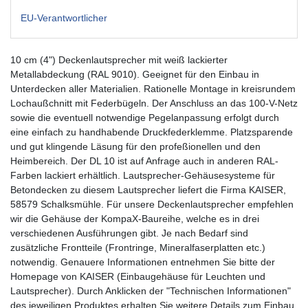
EU-Verantwortlicher
10 cm (4") Deckenlautsprecher mit weiß lackierter
Metallabdeckung (RAL 9010). Geeignet für den Einbau in
Unterdecken aller Materialien. Rationelle Montage in kreisrundem
Lochaußchnitt mit Federbügeln. Der Anschluss an das 100-V-Netz
sowie die eventuell notwendige Pegelanpassung erfolgt durch
eine einfach zu handhabende Druckfederklemme. Platzsparende
und gut klingende Läsung für den profeßionellen und den
Heimbereich. Der DL 10 ist auf Anfrage auch in anderen RAL-
Farben lackiert erhältlich. Lautsprecher-Gehäusesysteme für
Betondecken zu diesem Lautsprecher liefert die Firma KAISER,
58579 Schalksmühle. Für unsere Deckenlautsprecher empfehlen
wir die Gehäuse der KompaX-Baureihe, welche es in drei
verschiedenen Ausführungen gibt. Je nach Bedarf sind
zusätzliche Frontteile (Frontringe, Mineralfaserplatten etc.)
notwendig. Genauere Informationen entnehmen Sie bitte der
Homepage von KAISER (Einbaugehäuse für Leuchten und
Lautsprecher). Durch Anklicken der "Technischen Informationen"
des jeweiligen Produktes erhalten Sie weitere Details zum Einbau.