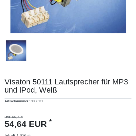
Visaton 50111 Lautsprecher für MP3
und iPod, Weiß
Artikelnummer
13050111
UVP 65,90 €
*
54,64 EUR
Inhalt
1
Stück