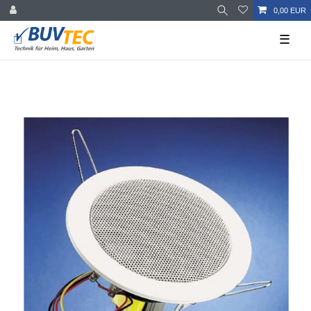
0,00 EUR
☰