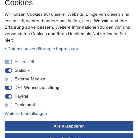
Cookies
Sie keine Neuigkeit oder Aktion aus unserem Shop.
Wir nutzen Cookies auf unserer Website. Einige von diesen sind
Zum Newsletter anmelden
essenziell, während andere uns helfen, diese Website und Ihre
Erfahrung zu verbessern. Weitere Informationen zu den von uns
verwendeten Cookies und Ihren Rechten als Nutzer finden Sie
SOCIAL
hier:
Daten­schutz­erklärung
Impressum
Essenziell
Statistik
Externe Medien
DHL Wunschzustellung
PayPal
Funktional
* inkl. MwSt. zzgl.
Versandkosten
Weitere Einstellungen
© Copyright 2019 Buvtec - Technik für Heim, Haus & Garten. Alle
Alle akzeptieren
Rechte vorbehalten.
* Sie können sich jederzeit von unserem Newsletter abmelden.