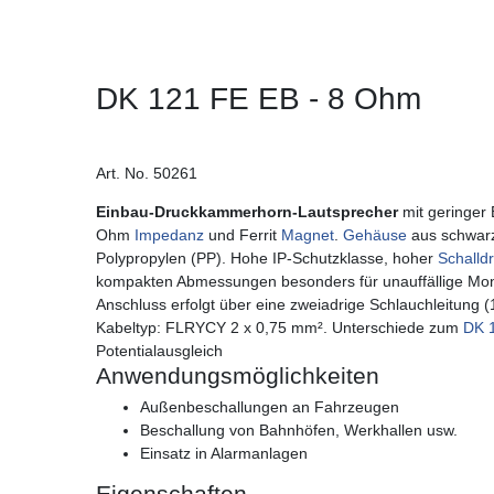
DK 121 FE EB - 8 Ohm
Art. No. 50261
Einbau-Druckkammerhorn-Lautsprecher
mit geringer
Ohm
Impedanz
und Ferrit
Magnet
.
Gehäuse
aus schwarz
Polypropylen (PP). Hohe IP-Schutzklasse, hoher
Schalld
kompakten Abmessungen besonders für unauffällige Mon
Anschluss erfolgt über eine zweiadrige Schlauchleitung (1
Kabeltyp: FLRYCY 2 x 0,75 mm². Unterschiede zum
DK 
Potentialausgleich
Anwendungsmöglichkeiten
Außenbeschallungen an Fahrzeugen
Beschallung von Bahnhöfen, Werkhallen usw.
Einsatz in Alarmanlagen
Eigenschaften