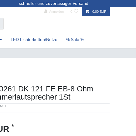
schneller und zuverlässiger Versand
Anmelden
0
0,00 EUR
LED Lichterketten/Netze
% Sale %
50261 DK 121 FE EB-8 Ohm
merlautsprecher 1St
0261
*
EUR