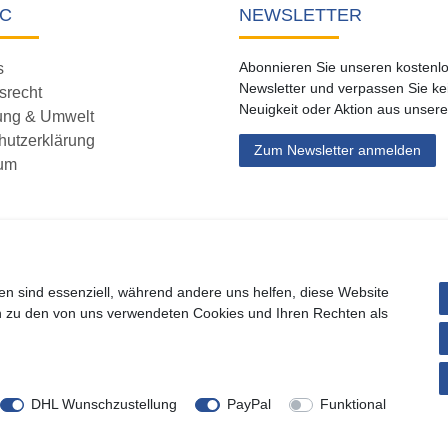
C
NEWSLETTER
Abonnieren Sie unseren kostenl
s
Newsletter und verpassen Sie ke
srecht
Neuigkeit oder Aktion aus unser
ung & Umwelt
hutzerklärung
Zum Newsletter anmelden
um
 widerrufen
en sind essenziell, während andere uns helfen, diese Website
* inkl. MwSt. zzgl.
Versandkosten
en zu den von uns verwendeten Cookies und Ihren Rechten als
ight 2019 Buvtec - Technik für Heim, Haus & Garten. Alle Rechte vorb
* Sie können sich jederzeit von unserem Newsletter abmelden.
DHL Wunschzustellung
PayPal
Funktional