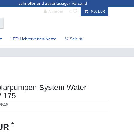
schneller und zuverlässiger Versand
Anmelden
0
0,00 EUR
LED Lichterketten/Netze
% Sale %
olarpumpen-System Water
/ 175
01010
*
EUR