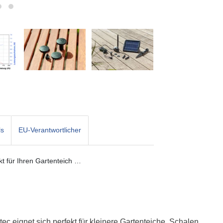
ls
EU-Verantwortlicher
kt für Ihren Gartenteich …
 eignet sich perfekt für kleinere Gartenteiche, Schalen,