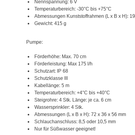
Nennspannung: 6 V
Temperaturbereich: -30°C bis +75°C
Abmessungen Kunststoffrahmen (L x B x H): 1
Gewicht: 415 g
Pumpe:
Förderhöhe: Max. 70 cm
Förderleistung: Max 175 l/h
Schutzart: IP 68
Schutzklasse III
Kabellänge: 5 m
Temperaturbereich: +4°C bis +40°C
Steigrohre: 4 Stk. Länge: je ca. 6 cm
Wassersprinkler: 4 Stk.
Abmessungen (L x B x H): 72 x 36 x 56 mm
Schlauchanschluss: 8,5 oder 10,5 mm
Nur für Süßwasser geeignet!