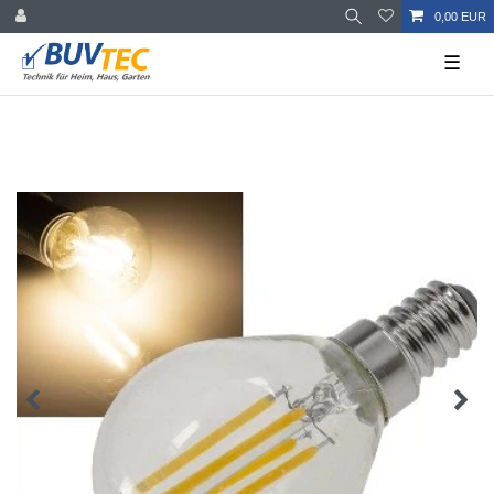
0,00 EUR
☰