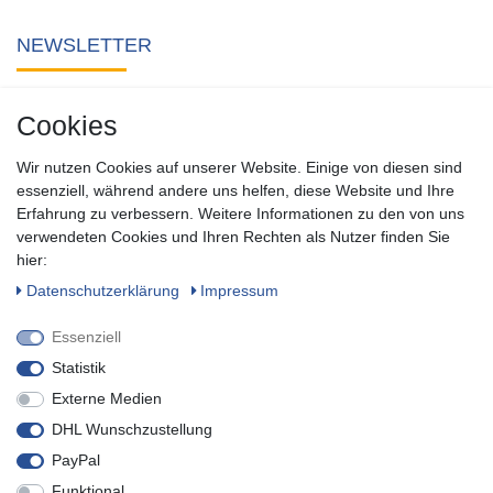
NEWSLETTER
Abonnieren Sie unseren kostenlosen Newsletter und verpassen
Cookies
Sie keine Neuigkeit oder Aktion aus unserem Shop.
Wir nutzen Cookies auf unserer Website. Einige von diesen sind
Zum Newsletter anmelden
essenziell, während andere uns helfen, diese Website und Ihre
Erfahrung zu verbessern. Weitere Informationen zu den von uns
verwendeten Cookies und Ihren Rechten als Nutzer finden Sie
SOCIAL
hier:
Daten­schutz­erklärung
Impressum
Essenziell
Statistik
Externe Medien
DHL Wunschzustellung
PayPal
Funktional