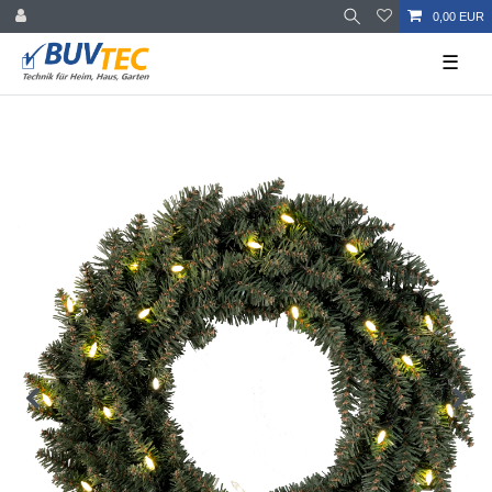
0,00 EUR
☰