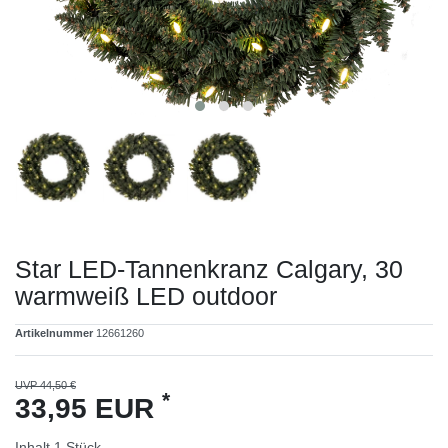
Star LED-Tannenkranz Calgary, 30
warmweiß LED outdoor
Artikelnummer
12661260
UVP 44,50 €
*
33,95 EUR
Inhalt
1
Stück