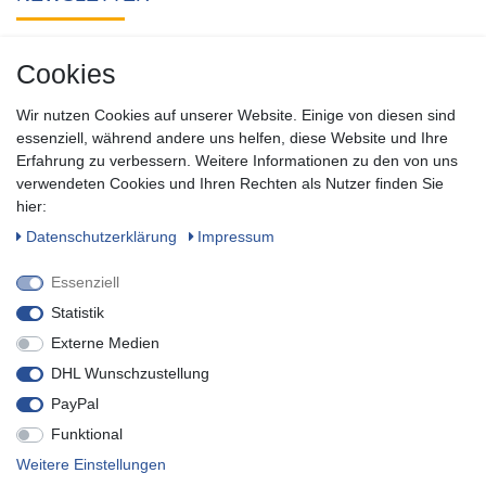
Abonnieren Sie unseren kostenlosen Newsletter und verpassen
Cookies
Sie keine Neuigkeit oder Aktion aus unserem Shop.
Wir nutzen Cookies auf unserer Website. Einige von diesen sind
Zum Newsletter anmelden
essenziell, während andere uns helfen, diese Website und Ihre
Erfahrung zu verbessern. Weitere Informationen zu den von uns
verwendeten Cookies und Ihren Rechten als Nutzer finden Sie
SOCIAL
hier:
Daten­schutz­erklärung
Impressum
Essenziell
Statistik
Externe Medien
DHL Wunschzustellung
PayPal
Funktional
* inkl. MwSt. zzgl.
Versandkosten
Weitere Einstellungen