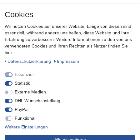
Abonnieren Sie unseren kostenlosen Newsletter und verpassen
Cookies
Sie keine Neuigkeit oder Aktion aus unserem Shop.
Wir nutzen Cookies auf unserer Website. Einige von diesen sind
Zum Newsletter anmelden
essenziell, während andere uns helfen, diese Website und Ihre
Erfahrung zu verbessern. Weitere Informationen zu den von uns
verwendeten Cookies und Ihren Rechten als Nutzer finden Sie
SOCIAL
hier:
Daten­schutz­erklärung
Impressum
Essenziell
Statistik
Externe Medien
DHL Wunschzustellung
PayPal
Funktional
* inkl. MwSt. zzgl.
Versandkosten
Weitere Einstellungen
© Copyright 2019 Buvtec - Technik für Heim, Haus & Garten. Alle
Alle akzeptieren