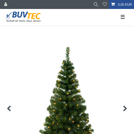
0,00 EUR
☰