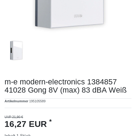
m-e modern-electronics 1384857
41028 Gong 8V (max) 83 dBA Weiß
Artikelnummer
195105589
UVP 21,90 €
*
16,27 EUR
Inhalt
1
Stück