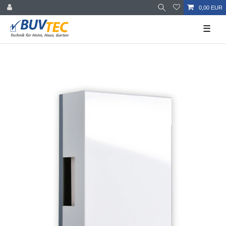
0,00 EUR
☰