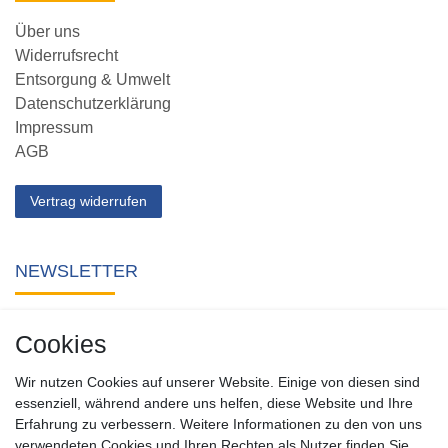
Über uns
Widerrufsrecht
Entsorgung & Umwelt
Datenschutzerklärung
Impressum
AGB
Vertrag widerrufen
NEWSLETTER
Abonnieren Sie unseren kostenlosen Newsletter und verpassen
Cookies
Sie keine Neuigkeit oder Aktion aus unserem Shop.
Wir nutzen Cookies auf unserer Website. Einige von diesen sind
Zum Newsletter anmelden
essenziell, während andere uns helfen, diese Website und Ihre
Erfahrung zu verbessern. Weitere Informationen zu den von uns
verwendeten Cookies und Ihren Rechten als Nutzer finden Sie