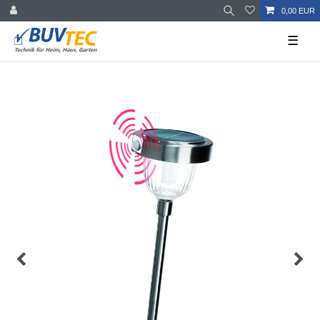
0,00 EUR
☰