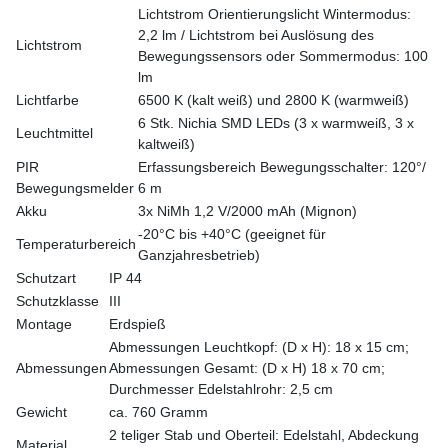
Lichtstrom Orientierungslicht Wintermodus:
2,2 lm / Lichtstrom bei Auslösung des
Lichtstrom
Bewegungssensors oder Sommermodus: 100
lm
Lichtfarbe
6500 K (kalt weiß) und 2800 K (warmweiß)
6 Stk. Nichia SMD LEDs (3 x warmweiß, 3 x
Leuchtmittel
kaltweiß)
PIR
Erfassungsbereich Bewegungsschalter: 120°/
Bewegungsmelder
6 m
Akku
3x NiMh 1,2 V/2000 mAh (Mignon)
-20°C bis +40°C (geeignet für
Temperaturbereich
Ganzjahresbetrieb)
Schutzart
IP 44
Schutzklasse
III
Montage
Erdspieß
Abmessungen Leuchtkopf: (D x H): 18 x 15 cm;
Abmessungen
Abmessungen Gesamt: (D x H) 18 x 70 cm;
Durchmesser Edelstahlrohr: 2,5 cm
Gewicht
ca. 760 Gramm
2 teliger Stab und Oberteil: Edelstahl, Abdeckung
Material