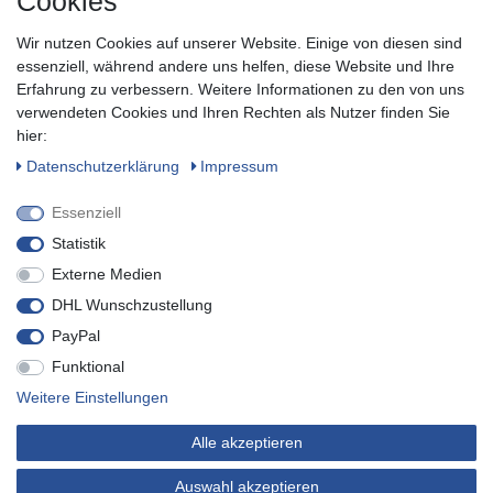
Cookies
Sie keine Neuigkeit oder Aktion aus unserem Shop.
Wir nutzen Cookies auf unserer Website. Einige von diesen sind
Zum Newsletter anmelden
essenziell, während andere uns helfen, diese Website und Ihre
Erfahrung zu verbessern. Weitere Informationen zu den von uns
verwendeten Cookies und Ihren Rechten als Nutzer finden Sie
SOCIAL
hier:
Daten­schutz­erklärung
Impressum
Essenziell
Statistik
Externe Medien
DHL Wunschzustellung
PayPal
Funktional
* inkl. MwSt. zzgl.
Versandkosten
Weitere Einstellungen
© Copyright 2019 Buvtec - Technik für Heim, Haus & Garten. Alle
Alle akzeptieren
Rechte vorbehalten.
* Sie können sich jederzeit von unserem Newsletter abmelden.
Auswahl akzeptieren